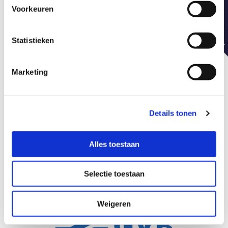
Voorkeuren
Statistieken
Marketing
AFAS Circustheather
Scheveningen
Details tonen
Complete brandmeldinstallatie vervanging en
onderhoud
Alles toestaan
Selectie toestaan
Weigeren