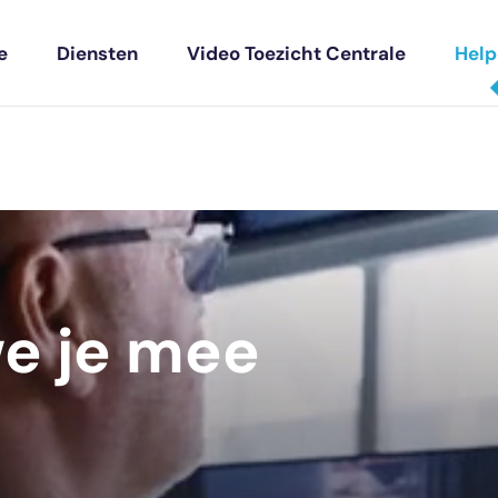
e
Diensten
Video Toezicht Centrale
Hel
e je mee