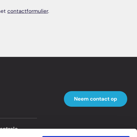
 het
contactformulier
.
Neem contact op
entrale