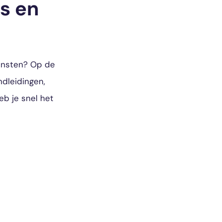
s en
iensten? Op de
ndleidingen,
eb je snel het