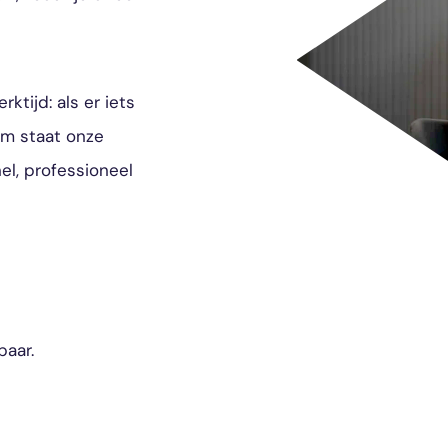
tijd: als er iets
om staat onze
el, professioneel
baar.