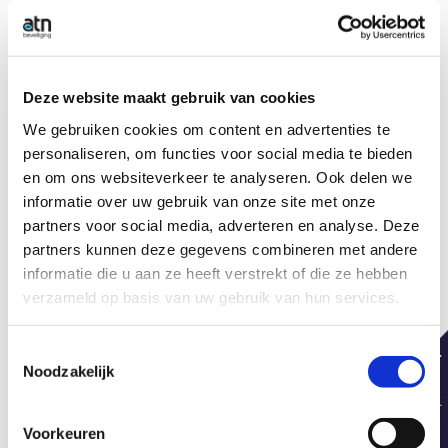
Meer over de Video Toezicht Centrale
Deze website maakt gebruik van cookies
We gebruiken cookies om content en advertenties te
Advies nodig?
personaliseren, om functies voor social media te bieden
en om ons websiteverkeer te analyseren. Ook delen we
informatie over uw gebruik van onze site met onze
Ben je benieuwd naar wat de Video Toezicht
partners voor social media, adverteren en analyse. Deze
partners kunnen deze gegevens combineren met andere
Centrale voor jouw situatie kan betekenen? Of wil
informatie die u aan ze heeft verstrekt of die ze hebben
je meer informatie over de dienst of de aansluiting
verzameld op basis van uw gebruik van hun services.
ervan? Neem vrijblijvend contact met ons op. We
Toestemmingsselectie
denken graag met je mee.
Noodzakelijk
Voorkeuren
Neem contact op