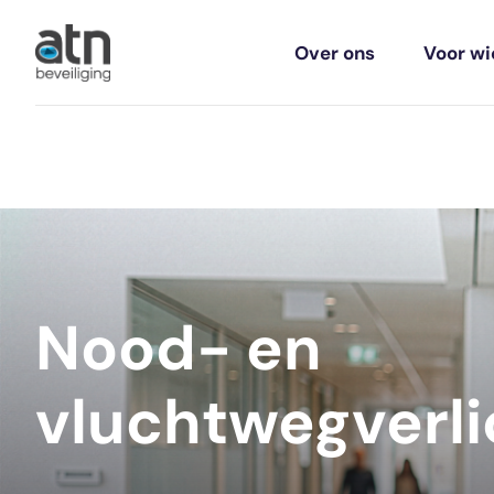
Over ons
Voor wi
Nood- en
vluchtwegverli