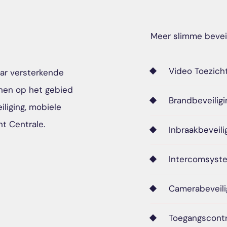
Meer slimme beveil
Video Toezich
kaar versterkende
nen op het gebied
Brandbeveiligi
iliging, mobiele
ht Centrale.
Inbraakbeveili
Intercomsyst
Camerabeveili
Toegangscontr