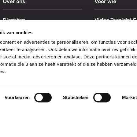
Over ons
Voor wie
Diensten
Video Toezicht C
ik van cookies
Helpdesk
ontent en advertenties te personaliseren, om functies voor soci
erkeer te analyseren. Ook delen we informatie over uw gebruik
or social media, adverteren en analyse. Deze partners kunnen 
ormatie die u aan ze heeft verstrekt of die ze hebben verzameld
es.
Voorkeuren
Statistieken
Market
laimer
Algemene voorwaarden
Download TeamViewer