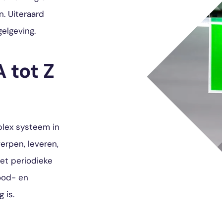
. Uiteraard
elgeving.
 tot Z
plex systeem in
erpen, leveren,
et periodieke
ood- en
 is.