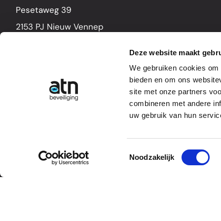
Pesetaweg 39
2153 PJ Nieuw Vennep
Nederland
Deze website maakt gebru
0252 52 76 66
We gebruiken cookies om c
info@atn.nl
bieden en om ons websitev
site met onze partners vo
combineren met andere inf
uw gebruik van hun servic
Toestemmingsselectie
Noodzakelijk
ATN Beveiliging copyright | KVK: 34206076
Privacy statement
Disc