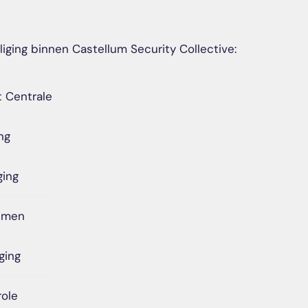
iging binnen Castellum Security Collective:
t Centrale
ng
ging
emen
ging
ole