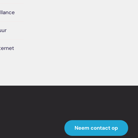
llance
uur
ternet
Neem contact op